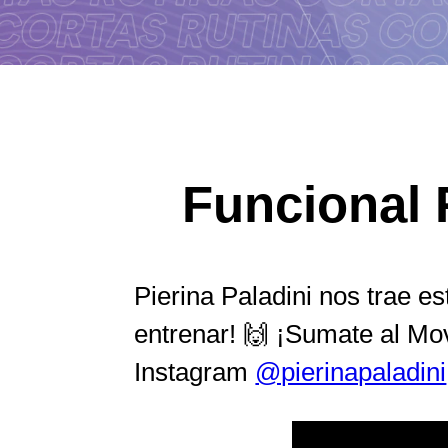
Funcional R
Pierina Paladini nos trae e
entrenar! 🙌 ¡Sumate al M
Instagram
@pierinapaladini