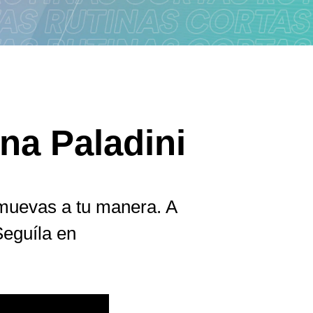
ina Paladini
e muevas a tu manera. A
eguíla en