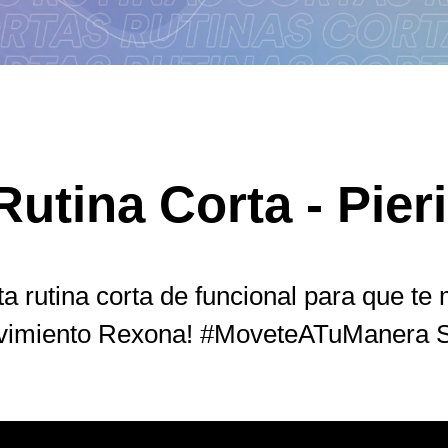
utina Corta - Pier
sta rutina corta de funcional para que t
ovimiento Rexona! #MoveteATuManera S