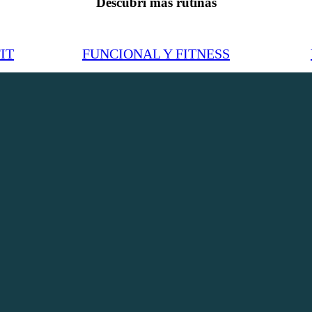
Descubrí más rutinas
IT
FUNCIONAL Y FITNESS