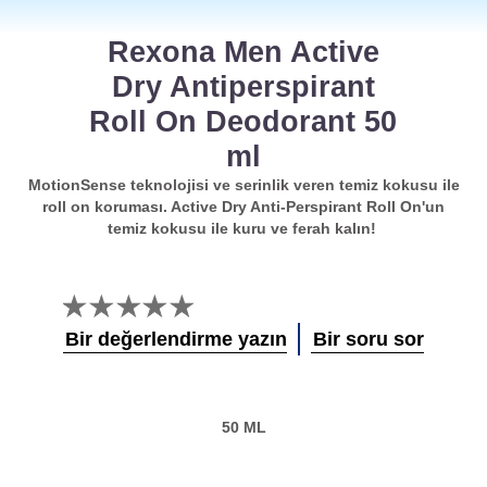
Rexona Men Active
Dry Antiperspirant
Roll On Deodorant 50
ml
MotionSense teknolojisi ve serinlik veren temiz kokusu ile
roll on koruması. Active Dry Anti-Perspirant Roll On'un
temiz kokusu ile kuru ve ferah kalın!
Bu
product
Bir değerlendirme yazın
Bir soru sor
için
değerlendirme
gönderilmedi
50 ML