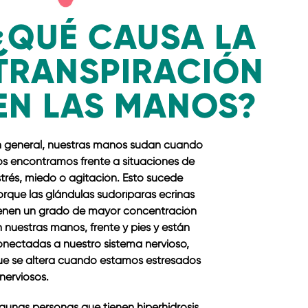
¿QUÉ CAUSA LA
TRANSPIRACIÓN
EN LAS MANOS?
n general, nuestras manos sudan cuando
os encontramos frente a situaciones de
trés, miedo o agitación. Esto sucede
rque las glándulas sudoríparas ecrinas
ienen un grado de mayor concentración
 nuestras manos, frente y pies y están
onectadas a nuestro sistema nervioso,
ue se altera cuando estamos estresados
nerviosos.
gunas personas que tienen hiperhidrosis,