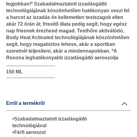
legjobban!* Szabadalmaztatott izzadásgátló
technológiájának köszönhetően hatékonyan veszi fel
a harcot az izzadás és kellemetlen testszagok ellen
akár 72 órán át, frissítő illata pedig segít, hogy egész
nap frissnek érezhesd magad. Testhőre aktiválódó,
Body Heat Activated technológiájának köszönhetően
segít, hogy magabiztos lehess, akár a sportban
szeretnél teljesíteni, akár a mindennapokban. *A
Rexona leghatékonyabb izzadásgátló aeroszolja
150 ML
Erről a termékről
•Szabadalmaztatott izzadásgátló
technológiával
•Férfi aeroszol