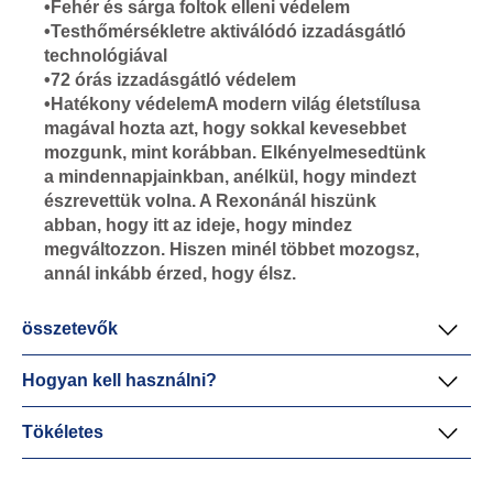
•Fehér és sárga foltok elleni védelem
•Testhőmérsékletre aktiválódó izzadásgátló
technológiával
•72 órás izzadásgátló védelem
•Hatékony védelemA modern világ életstílusa
magával hozta azt, hogy sokkal kevesebbet
mozgunk, mint korábban. Elkényelmesedtünk
a mindennapjainkban, anélkül, hogy mindezt
észrevettük volna. A Rexonánál hiszünk
abban, hogy itt az ideje, hogy mindez
megváltozzon. Hiszen minél többet mozogsz,
annál inkább érzed, hogy élsz.
összetevők
Hogyan kell használni?
Tökéletes