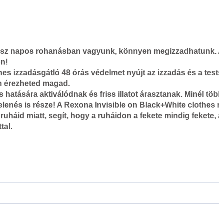
gész napos rohanásban vagyunk, könnyen megizzadhatunk. 
en!
hes izzadásgátló 48 órás védelmet nyújt az izzadás és a te
n érezheted magad.
hatására aktiválódnak és friss illatot árasztanak. Minél t
enés is része! A Rexona Invisible on Black+White clothes n
ruháid miatt, segít, hogy a ruháidon a fekete mindig fekete,
tal.