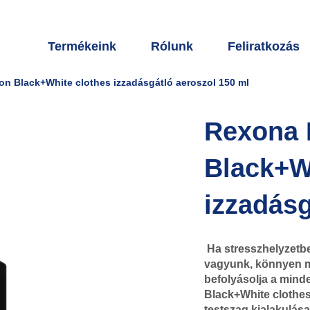
Termékeink
Rólunk
Feliratkozás
on Black+White clothes izzadásgátló aeroszol 150 ml
Rexona 
Black+W
izzadásg
Ha stresszhelyzetb
vagyunk, könnyen m
befolyásolja a mind
Black+White clothes
testszag kialakulás