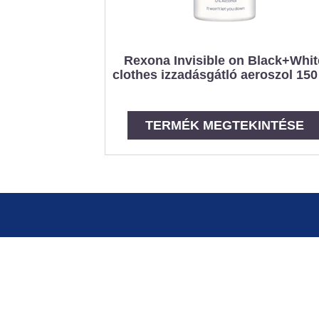
Rexona Invisible on Black+Whit
clothes izzadásgátló aeroszol 150
TERMÉK MEGTEKINTÉSE
Jogi Nyilatkozat
ADATVÉDELMI NYILATKOZAT
Hozzáférhetőség