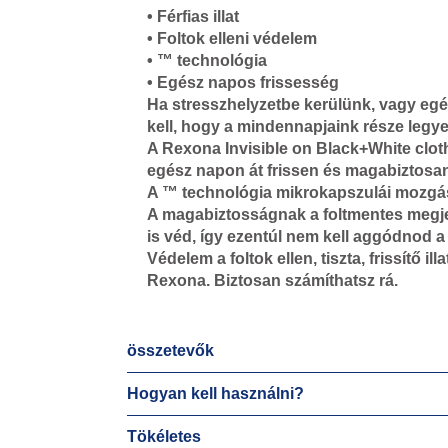
• Férfias illat
• Foltok elleni védelem
• ™ technológia
• Egész napos frissesség
Ha stresszhelyzetbe kerülünk, vagy e
kell, hogy a mindennapjaink része legy
A Rexona Invisible on Black+White clot
egész napon át frissen és magabiztosa
A ™ technológia mikrokapszulái mozgás 
A magabiztosságnak a foltmentes megjel
is véd, így ezentúl nem kell aggódnod a 
Védelem a foltok ellen, tiszta, frissítő illat
Rexona. Biztosan számíthatsz rá.
összetevők
Hogyan kell használni?
Tökéletes