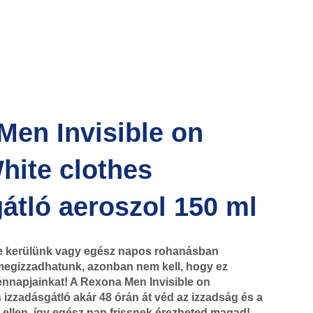
Men Invisible on
hite clothes
átló aeroszol 150 ml
e kerülünk vagy egész napos rohanásban
egizzadhatunk, azonban nem kell, hogy ez
ennapjainkat! A Rexona Men Invisible on
 izzadásgátló akár 48 órán át véd az izzadság és a
a ellen, így egész nap frissnek érezheted magad!