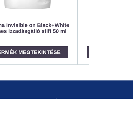
a Invisible on Black+White
hes izzadásgátló stift 50 ml
ERMÉK MEGTEKINTÉSE
TERMÉK MEGT
Elhelyezkedés
Hungary
Ország módosítása