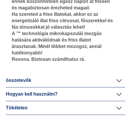
ennek köszönhetően egész napon át frissen
és magabiztosan érezheted magad.
Ha szereted a friss illatokat, akkor ez az
energetizáló illat friss citrussal, fűszerekkel és
fás tónusokkal jó választás lehet!
A ™ technológia mikrokapszulái mozgás
hatására aktiválódnak és friss illatot
árasztanak. Minél többet mozogsz, annál
hatékonyabb!
Rexona. Biztosan számíthatsz rá.
összetevők
Hogyan kell használni?
Tökéletes