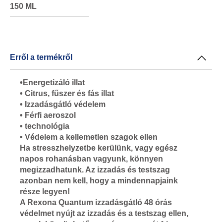
150 ML
Erről a termékről
•Energetizáló illat
• Citrus, fűszer és fás illat
• Izzadásgátló védelem
• Férfi aeroszol
• technológia
• Védelem a kellemetlen szagok ellen
Ha stresszhelyzetbe kerülünk, vagy egész
napos rohanásban vagyunk, könnyen
megizzadhatunk. Az izzadás és testszag
azonban nem kell, hogy a mindennapjaink
része legyen!
A Rexona Quantum izzadásgátló 48 órás
védelmet nyújt az izzadás és a testszag ellen,