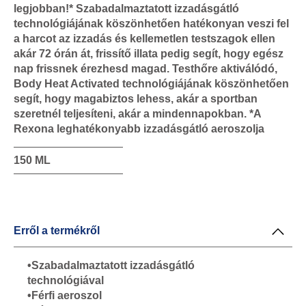
legjobban!* Szabadalmaztatott izzadásgátló
technológiájának köszönhetően hatékonyan veszi fel
a harcot az izzadás és kellemetlen testszagok ellen
akár 72 órán át, frissítő illata pedig segít, hogy egész
nap frissnek érezhesd magad. Testhőre aktiválódó,
Body Heat Activated technológiájának köszönhetően
segít, hogy magabiztos lehess, akár a sportban
szeretnél teljesíteni, akár a mindennapokban. *A
Rexona leghatékonyabb izzadásgátló aeroszolja
150 ML
Erről a termékről
•Szabadalmaztatott izzadásgátló
technológiával
•Férfi aeroszol