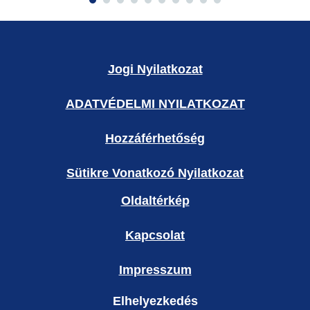
Jogi Nyilatkozat
ADATVÉDELMI NYILATKOZAT
Hozzáférhetőség
Sütikre Vonatkozó Nyilatkozat
Oldaltérkép
Kapcsolat
Impresszum
Elhelyezkedés