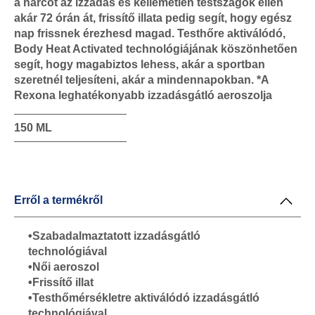
a harcot az izzadás és kellemetlen testszagok ellen
akár 72 órán át, frissítő illata pedig segít, hogy egész
nap frissnek érezhesd magad. Testhőre aktiválódó,
Body Heat Activated technológiájának köszönhetően
segít, hogy magabiztos lehess, akár a sportban
szeretnél teljesíteni, akár a mindennapokban. *A
Rexona leghatékonyabb izzadásgátló aeroszolja
150 ML
Erről a termékről
•Szabadalmaztatott izzadásgátló
technológiával
•Női aeroszol
•Frissítő illat
•Testhőmérsékletre aktiválódó izzadásgátló
technológiával