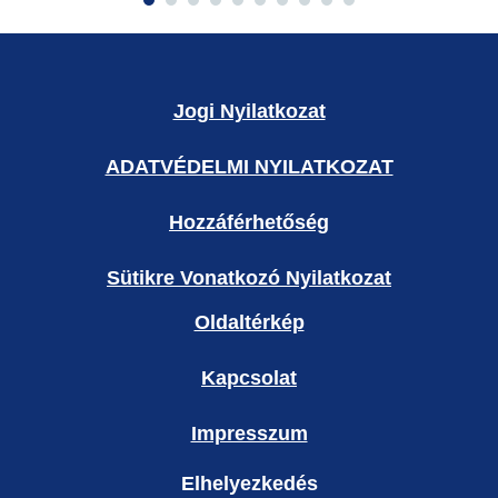
Jogi Nyilatkozat
ADATVÉDELMI NYILATKOZAT
Hozzáférhetőség
Sütikre Vonatkozó Nyilatkozat
Oldaltérkép
Kapcsolat
Impresszum
Elhelyezkedés