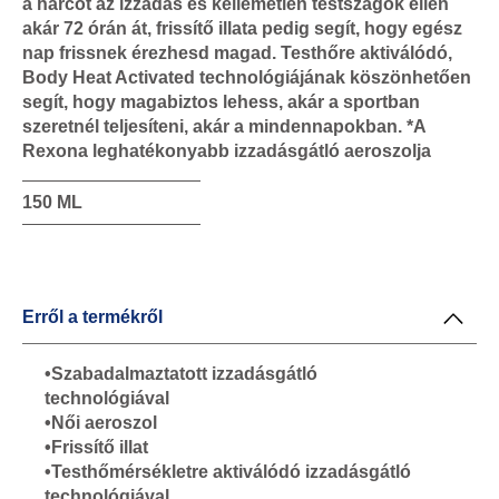
a harcot az izzadás és kellemetlen testszagok ellen
akár 72 órán át, frissítő illata pedig segít, hogy egész
nap frissnek érezhesd magad. Testhőre aktiválódó,
Body Heat Activated technológiájának köszönhetően
segít, hogy magabiztos lehess, akár a sportban
szeretnél teljesíteni, akár a mindennapokban. *A
Rexona leghatékonyabb izzadásgátló aeroszolja
150 ML
Erről a termékről
•Szabadalmaztatott izzadásgátló
technológiával
•Női aeroszol
•Frissítő illat
•Testhőmérsékletre aktiválódó izzadásgátló
technológiával