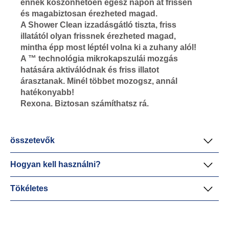
ennek köszönhetően egész napon át frissen
és magabiztosan érezheted magad.
A Shower Clean izzadásgátló tiszta, friss
illatától olyan frissnek érezheted magad,
mintha épp most léptél volna ki a zuhany alól!
A ™ technológia mikrokapszulái mozgás
hatására aktiválódnak és friss illatot
árasztanak. Minél többet mozogsz, annál
hatékonyabb!
Rexona. Biztosan számíthatsz rá.
összetevők
Hogyan kell használni?
Tökéletes