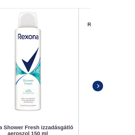
Rexona Active Pro
izzadásgátló aer
 Shower Fresh izzadásgátló
aeroszol 150 ml