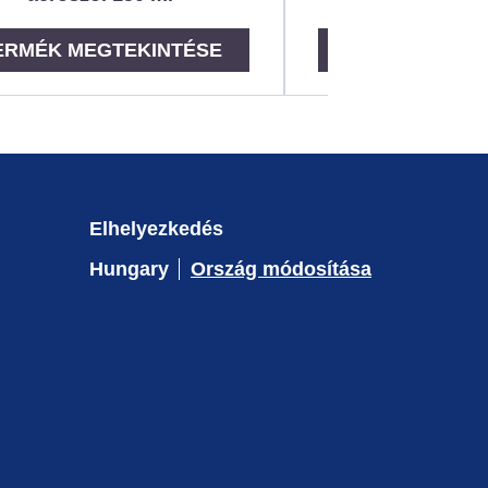
ERMÉK MEGTEKINTÉSE
TERMÉK MEGT
Elhelyezkedés
Hungary
Ország módosítása