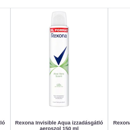
ló
Rexona Invisible Aqua izzadásgátló
Rexona
aeroszol 150 ml