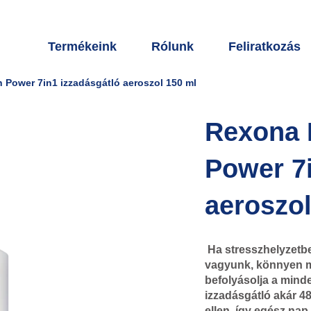
Termékeink
Rólunk
Feliratkozás
h Power 7in1 izzadásgátló aeroszol 150 ml
Rexona I
Power 7i
aeroszol
Ha stresszhelyzetb
vagyunk, könnyen m
befolyásolja a mind
izzadásgátló akár 48
ellen, így egész na