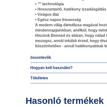
• ™ technológia
• Hosszantartó, hatékony izzadásgátlás
• Virágos illat
• Egész napos frissesség
A modern világ életstílusa magával ho
mindennapjainkban, anélkül, hogy minde
Hiszünk Benned és abban, hogy nálad is
mozogsz, annál inkább érzed, hogy élsz
köszönhetően - annál hatékonyabbak l
összetevők
Hogyan kell használni?
Tökéletes
Hasonló termékek