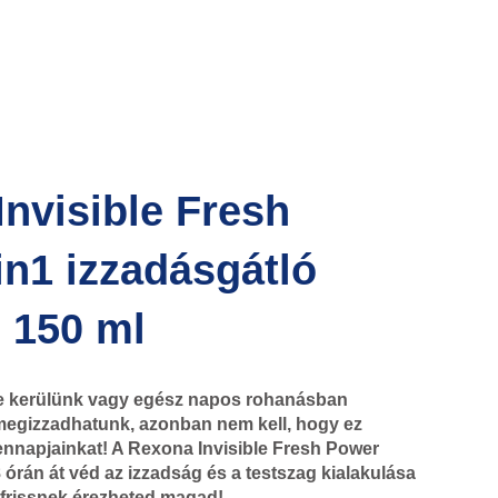
nvisible Fresh
n1 izzadásgátló
 150 ml
e kerülünk vagy egész napos rohanásban
egizzadhatunk, azonban nem kell, hogy ez
ennapjainkat! A Rexona Invisible Fresh Power
 órán át véd az izzadság és a testszag kialakulása
p frissnek érezheted magad!