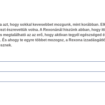
zta azt, hogy sokkal kevesebbet mozgunk, mint korábban. E
zt észrevettük volna. A Rexonánál hiszünk abban, hogy itt
 megtalálható az az erő, hogy aktívan tegyél egészséged 
. És ahogy te egyre többet mozogsz, a Rexona izzadásgátl
esznek.