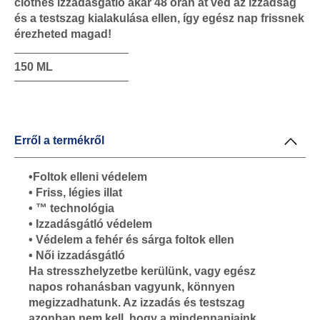
clothes izzadásgátló akár 48 órán át véd az izzadság
és a testszag kialakulása ellen, így egész nap frissnek
érezheted magad!
150 ML
Erről a termékről
•Foltok elleni védelem
• Friss, légies illat
• ™ technológia
• Izzadásgátló védelem
• Védelem a fehér és sárga foltok ellen
• Női izzadásgátló
Ha stresszhelyzetbe kerülünk, vagy egész
napos rohanásban vagyunk, könnyen
megizzadhatunk. Az izzadás és testszag
azonban nem kell, hogy a mindennapjaink