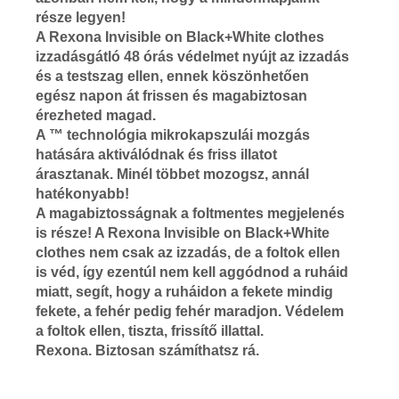
része legyen!
A Rexona Invisible on Black+White clothes
izzadásgátló 48 órás védelmet nyújt az izzadás
és a testszag ellen, ennek köszönhetően
egész napon át frissen és magabiztosan
érezheted magad.
A ™ technológia mikrokapszulái mozgás
hatására aktiválódnak és friss illatot
árasztanak. Minél többet mozogsz, annál
hatékonyabb!
A magabiztosságnak a foltmentes megjelenés
is része! A Rexona Invisible on Black+White
clothes nem csak az izzadás, de a foltok ellen
is véd, így ezentúl nem kell aggódnod a ruháid
miatt, segít, hogy a ruháidon a fekete mindig
fekete, a fehér pedig fehér maradjon. Védelem
a foltok ellen, tiszta, frissítő illattal.
Rexona. Biztosan számíthatsz rá.