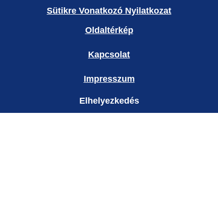
Sütikre Vonatkozó Nyilatkozat
Oldaltérkép
Kapcsolat
Impresszum
Elhelyezkedés
Hungary
Ország módosítása
© 2026 Copyright Unilever