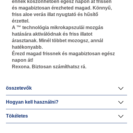
ennek köszönhetően egész napon át frissen
és magabiztosan érezheted magad. Könnyű,
friss aloe verás illat nyugtató és hűsítő
érzettel.
A ™ technológia mikrokapszulái mozgás
hatására aktiválódnak és friss illatot
árasztanak. Minél többet mozogsz, annál
hatékonyabb.
Érezd magad frissnek és magabiztosan egész
napon át!
Rexona. Biztosan számíthatsz rá.
összetevők
Hogyan kell használni?
Tökéletes