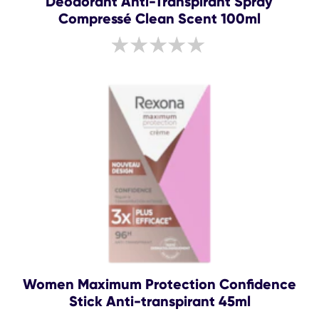
Déodorant Anti-Transpirant Spray
Compressé Clean Scent 100ml
Aucune
évaluation
soumise
pour
ce
product
Women Maximum Protection Confidence
Stick Anti-transpirant 45ml
La