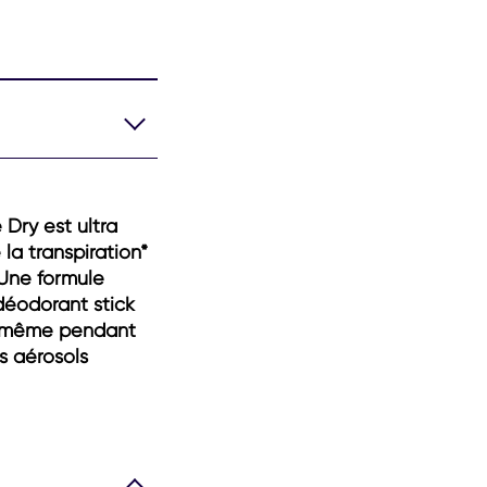
Dry est ultra
 la transpiration*
 Une formule
déodorant stick
e, même pendant
s aérosols