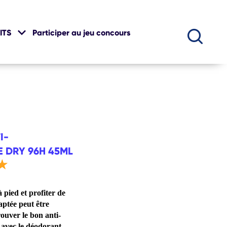
ITS
Participer au jeu concours
I-
E DRY 96H 45ML
 pied et profiter de
aptée peut être
ouver le bon anti-
 avec le déodorant