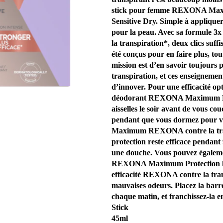
Anti-
stick pour femme REXONA Max
Transpirant
Sensitive Dry. Simple à appliquer
Sensitive
pour la peau. Avec sa formule 3x 
Dry
la transpiration*, deux clics suff
96H
été conçus pour en faire plus, t
45ml
mission est d’en savoir toujours p
est
transpiration, et ces enseigneme
de
5.0
d’innover. Pour une efficacité op
sur
déodorant REXONA Maximum Pro
5
aisselles le soir avant de vous co
à
pendant que vous dormez pour vous
partir
Maximum REXONA contre la tran
de
protection reste efficace pendan
1
une douche. Vous pouvez égaleme
notes.
REXONA Maximum Protection le 
efficacité REXONA contre la tran
mauvaises odeurs. Placez la barr
chaque matin, et franchissez-la en
Stick
45ml