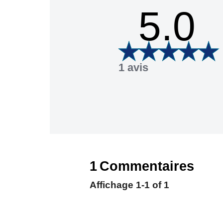
5.0
1 avis
1
Commentaires
Affichage
1-1
of
1
Trier par
Filtrer par