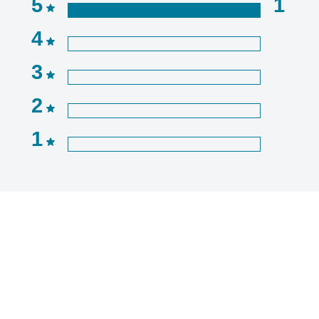
5
1
4
3
2
1
 nombre d'étoiles