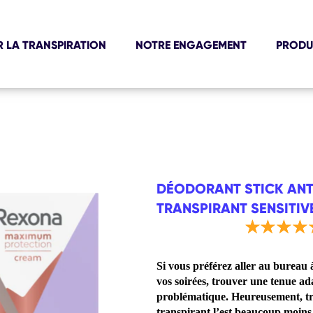
R LA TRANSPIRATION
NOTRE ENGAGEMENT
PRODU
DÉODORANT STICK ANT
TRANSPIRANT SENSITIV
La
note
moyenne
Si vous préférez aller au bureau à
de
ce
vos soirées, trouver une tenue ad
Déodorant
problématique. Heureusement, tr
Stick
transpirant l’est beaucoup moins