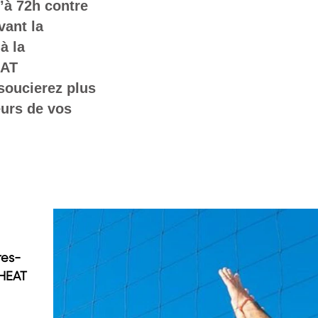
’à 72h contre
vant la
à la
EAT
oucierez plus
eurs de vos
res-
 HEAT