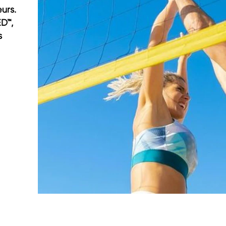
urs.
D™,
s