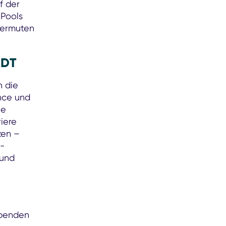
f der
 Pools
 vermuten
ADT
h die
ance und
ie
iere
zen –
-
 und
ubenden