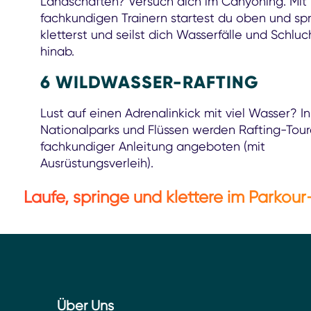
Landschaften? Versuch dich im Canyoning. Mit
fachkundigen Trainern startest du oben und spr
kletterst und seilst dich Wasserfälle und Schlu
hinab.
6 WILDWASSER-RAFTING
Lust auf einen Adrenalinkick mit viel Wasser? In
Nationalparks und Flüssen werden Rafting-Tour
fachkundiger Anleitung angeboten (mit
Ausrüstungsverleih).
Laufe, springe und klettere im Parkour-
Über Uns