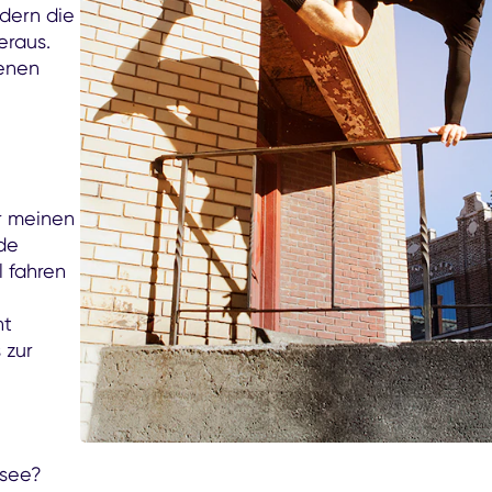
dern die
eraus.
denen
r meinen
nde
l fahren
nt
 zur
esee?