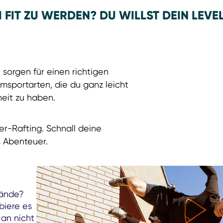
FIT ZU WERDEN? DU WILLST DEIN LEVE
sorgen für einen richtigen
emsportarten, die du ganz leicht
eit zu haben.
er-Rafting. Schnall deine
s Abenteuer.
wände?
biere es
 an nicht