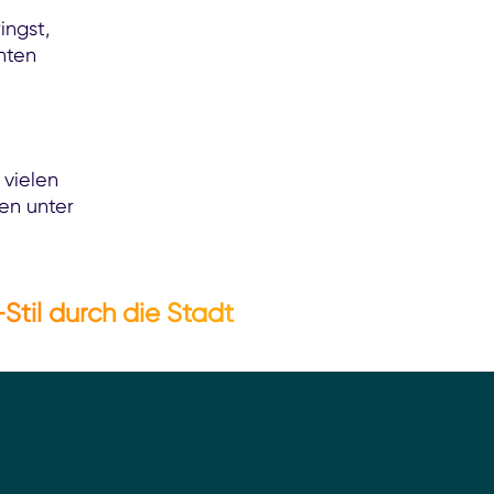
ingst,
chten
 vielen
en unter
Stil durch die Stadt