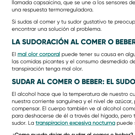
llamada capsaicina, que se une a los sensores d
una respuesta termorreguladora.
Si sudas al comer y tu sudor gustativo te preocu
encontrar una solución al problema.
LA SUDORACIÓN AL COMER O BEBER
El
mal olor corporal
puede tener su causa en algun
las comidas picantes y el consumo desmedido d
transpiración tenga mal olor.
SUDAR AL COMER O BEBER: EL SUD
El alcohol hace que la temperatura de nuestro 
nuestra corriente sanguínea y el nivel de azúcar
compensar. El cuerpo también ve al alcohol como
para deshacerse de él a través del hígado, pero t
sudor. La
transpiración excesiva nocturna
puede s
¿Cómo puedo dejar de sudar al comer o beber?