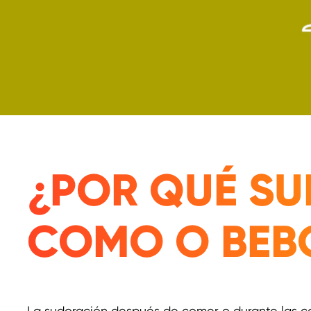
¿POR QUÉ S
COMO O BEB
La sudoración después de comer o durante las c