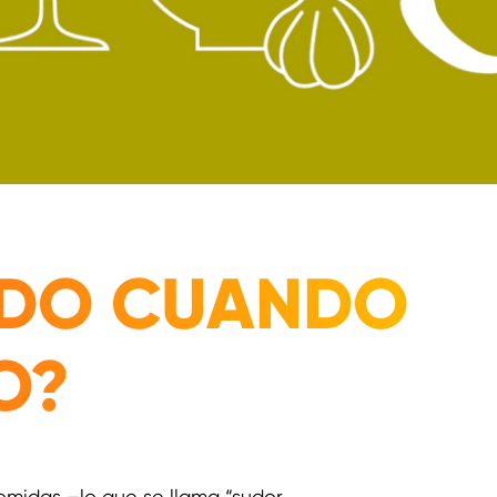
UDO CUANDO
O?
omidas –lo que se llama “sudor