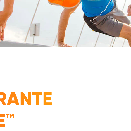
RANTE
E™