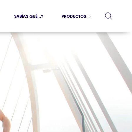
 que necesitás
SABÍAS QUÉ...?
PRODUCTOS
terias ¿Cuál preferís, en barra o líquido?