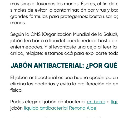
muy simple: lavarnos las manos. Ésa es, al fin d
simples de evitar la contaminación por virus y ba
grandes fórmulas para protegernos: basta usar a
manos.
Según la OMS (Organización Mundial de la Salud)
jabón (en barra o líquido) puede reducir hasta e
enfermedades. Y si levantaste una ceja al leer la
arriba, relajate: estamos acá para explicarte tod
JABÓN ANTIBACTERIAL: ¿POR QU
El jabón antibacterial es una buena opción para 
elimina las bacterias y evita la proliferación de
físico.
Podés elegir el jabón antibacterial
en barra
o
líq
jabón
líquido antibacterial Rexona Aloe