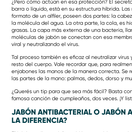
¿Pero cómo actúan en esa protección? El secreto 
barra o líquido, está en su estructura híbrida. La
formato de un alfiler, poseen dos partes: la cabeza
la molécula del agua. La otra parte, la cola, es h
grasas. La capa más externa de una bacteria, lla
moléculas de jabón se conectan con esa membran
viral y neutralizando el virus.
Tal proceso también es eficaz al neutralizar virus
resto del cuerpo. Vale recordar que, para realme
enjabones las manos de la manera correcta. Se 
las partes de la mano: palmas, dedos, dorso y 
¿Querés un tip para que sea más fácil? Basta con 
famosa canción de cumpleaños, dos veces. ¡Y list
JABÓN ANTIBACTERIAL O JABÓN A
LA DIFERENCIA?