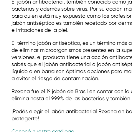
El jabón antibacterial, también conocido como j
bacterias y además sobre virus. Por su acción m
para quien está muy expuesto como los profesion
jabón antiséptico es también recetado por derma
e irritaciones de la piel.
El término jabón antiséptico, es un término más a
de eliminar microorganismos presentes en la super
versiones, el producto tiene una acción antibacte
sabés que el jabón antibacterial o jabón antisép
líquido o en barra son óptimas opciones para ma
a evitar el riesgo de contaminación.
Rexona fue el 1º jabón de Brasil en contar con l
elimina hasta el 99.9% de las bacterias y también 
¡Podés elegir el jabón antibacterial Rexona en ba
protegerte!
Conocé nuestro catálogo.