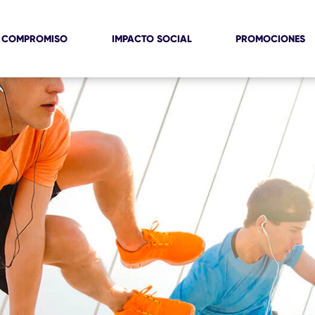
terial: todo lo
 COMPROMISO
IMPACTO SOCIAL
PROMOCIONES
saber
 las manos. Ahora con el Jabón Rexona antibacterial eliminá virus y bac