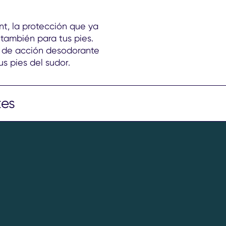
ent, la protección que ya
también para tus pies.
s de acción desodorante
s pies del sudor.
tes
 STARCH, ZINC OXIDE,
ALLKONIUM CHLORIDE,
Benzyl Salicylate,
ene, Linalool.