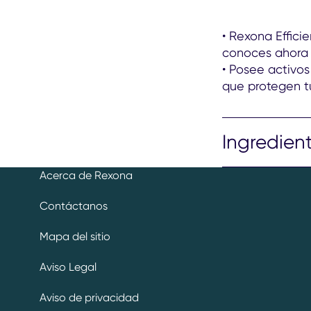
• Rexona Effici
conoces ahora 
• Posee activo
que protegen tu
Ingredien
Acerca de Rexona
TALC, ZEA MAYS
PARFUM, BENZ
Contáctanos
DISODIUM EDTA, 
Coumarin, Limon
Mapa del sitio
Aviso Legal
Aviso de privacidad