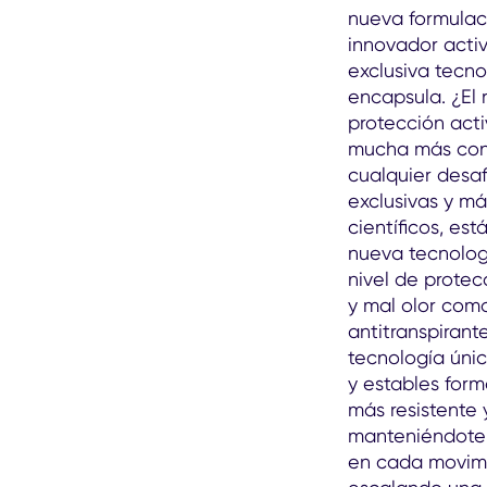
nueva formulac
innovador activ
exclusiva tecno
encapsula. ¿El 
protección act
mucha más conf
cualquier desaf
exclusivas y m
científicos, e
nueva tecnolog
nivel de protec
y mal olor com
antitranspirant
tecnología únic
y estables form
más resistente 
manteniéndote 
en cada movimi