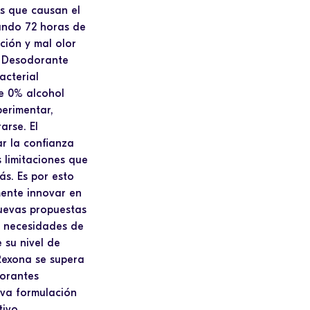
as que causan el
dando 72 horas de
ción y mal olor
l Desodorante
acterial
ne 0% alcohol
perimentar,
arse. El
ar la confianza
 limitaciones que
s. Es por esto
ente innovar en
uevas propuestas
as necesidades de
 su nivel de
Rexona se supera
orantes
eva formulación
tivo