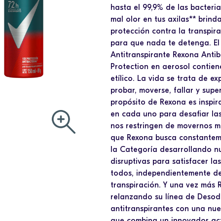
hasta el 99,9% de las bacteri
mal olor en tus axilas** brin
protección contra la transpira
para que nada te detenga. E
Antitranspirante Rexona Antib
Protection en aerosol contie
etílico. La vida se trata de ex
probar, moverse, fallar y super
propósito de Rexona es inspir
en cada uno para desafiar las
nos restringen de movernos má
que Rexona busca constantem
la Categoría desarrollando n
disruptivas para satisfacer l
todos, independientemente de
transpiración. Y una vez más 
relanzando su línea de Desod
antitranspirantes con una nu
que combina un innovador ac