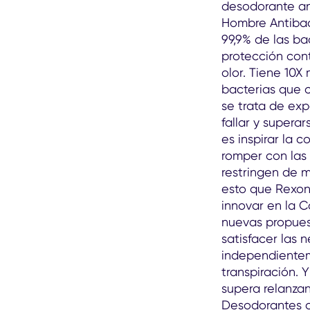
desodorante an
Hombre Antibact
99,9% de las ba
protección cont
olor. Tiene 10X
bacterias que c
se trata de exp
fallar y supera
es inspirar la 
romper con las
restringen de 
esto que Rexo
innovar en la C
nuevas propues
satisfacer las 
independientem
transpiración.
supera relanzan
Desodorantes a