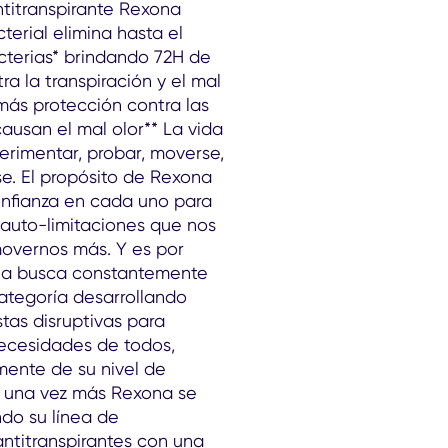
titranspirante Rexona
erial elimina hasta el
cterias* brindando 72H de
ra la transpiración y el mal
 más protección contra las
ausan el mal olor** La vida
erimentar, probar, moverse,
rse. El propósito de Rexona
confianza en cada uno para
 auto-limitaciones que nos
movernos más. Y es por
na busca constantemente
ategoría desarrollando
tas disruptivas para
necesidades de todos,
ente de su nivel de
 Y una vez más Rexona se
do su línea de
ntitranspirantes con una