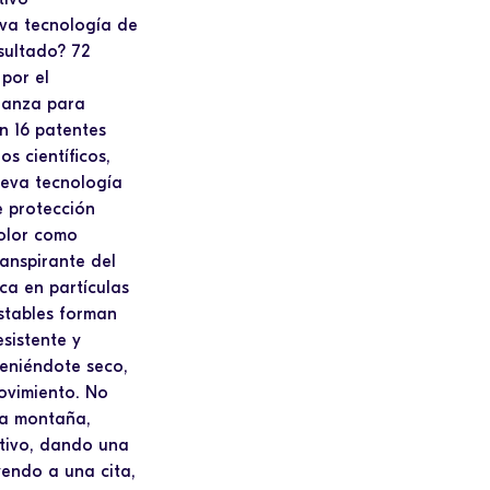
iva tecnología de
sultado? 72
por el
ianza para
n 16 patentes
s científicos,
eva tecnología
e protección
 olor como
anspirante del
ca en partículas
stables forman
sistente y
teniéndote seco,
ovimiento. No
na montaña,
ctivo, dando una
yendo a una cita,