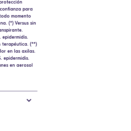
protección
 confianza para
n todo momento
a. (*) Versus sin
anspirante.
. epidermidis.
terapéutica. (**)
or en las axilas.
. epidermidis.
munes en aerosol