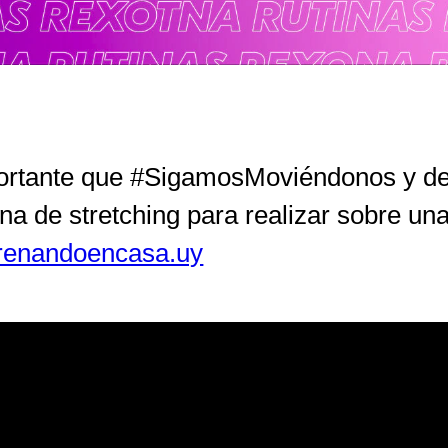
portante que #SigamosMoviéndonos y dej
a de stretching para realizar sobre una 
trenandoencasa.uy