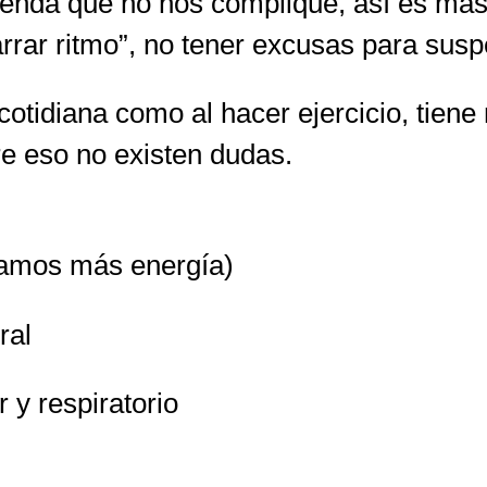
enda que no nos complique, así es más f
rar ritmo”, no tener excusas para susp
cotidiana como al hacer ejercicio, tiene
re eso no existen dudas.
izamos más energía)
ral
 y respiratorio