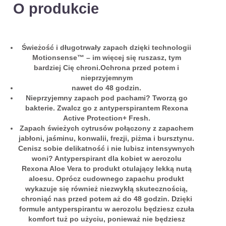
O produkcie
Świeżość i długotrwały zapach dzięki technologii
Motionsense™ – im więcej się ruszasz, tym
bardziej Cię chroni.Ochrona przed potem i
nieprzyjemnym
nawet do 48 godzin.
Nieprzyjemny zapach pod pachami? Tworzą go
bakterie. Zwalcz go z antyperspirantem Rexona
Active Protection+ Fresh.
Zapach świeżych cytrusów połączony z zapachem
jabłoni, jaśminu, konwalii, frezji, piżma i bursztynu.
Cenisz sobie delikatność i nie lubisz intensywnych
woni? Antyperspirant dla kobiet w aerozolu
Rexona Aloe Vera to produkt otulający lekką nutą
aloesu. Oprócz cudownego zapachu produkt
wykazuje się również niezwykłą skutecznością,
chroniąć nas przed potem aż do 48 godzin. Dzięki
formule antyperspirantu w aerozolu będziesz czuła
komfort tuż po użyciu, ponieważ nie będziesz