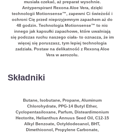
musiała czekać, aż preparat wyschnie.
Antyperspirant Rexona Aloe Vera, dzięki
technologii Motionsense™, zapewni Ci świeżość i
ochroni Cię przed nieprzyjemnym zapachem aż do
48 godzin. Technologia Motionsense™ to nic
innego jak kapsułki zapachowe, które uwalniają
się podczas ruchu naszego ciała- to oznacza, że im
więcej się poruszasz, tym lepiej technologia
zadziała. Postaw na delikatność z Rexoną Aloe
Vera w aerozolu.
Składniki
Butane, Isobutane, Propane, Aluminum
Chlorohydrate, PPG-14 Butyl Ether,
Cyclopentasiloxane, Parfum, Disteardimonium
Hectorite, Helianthus Annuus Seed Oil, C12-15
Alkyl Benzoate, Octyldodecanol, BHT,
Dimethiconol, Propylene Carbonate,