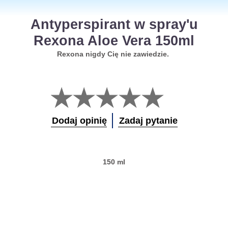
Antyperspirant w spray'u
Rexona Aloe Vera 150ml
Rexona nigdy Cię nie zawiedzie.
Nie
przesłano
żadnych
ocen
Dodaj opinię
Zadaj pytanie
dla
tego
obiektu
product
150 ml