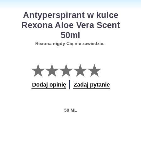
Antyperspirant w kulce
Rexona Aloe Vera Scent
50ml
Rexona nigdy Cię nie zawiedzie.
Nie
przesłano
żadnych
ocen
Dodaj opinię
Zadaj pytanie
dla
tego
obiektu
product
50 ML