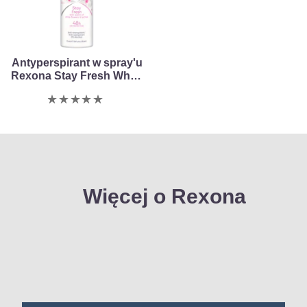
tego
tego
obiektu
obiektu
product
product
Antyperspirant w spray'u
Rexona Stay Fresh White
Flower & Lychee 150ml
Nie
przesłano
żadnych
ocen
dla
tego
Więcej o Rexona
obiektu
product