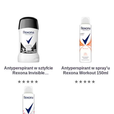
Antyperspirant w sztyfcie
Antyperspirant w spray'u
Rexona Invisible
Rexona Workout 150ml
Black+White 40ml
Nie
Nie
przesłano
przesłano
żadnych
żadnych
ocen
ocen
dla
dla