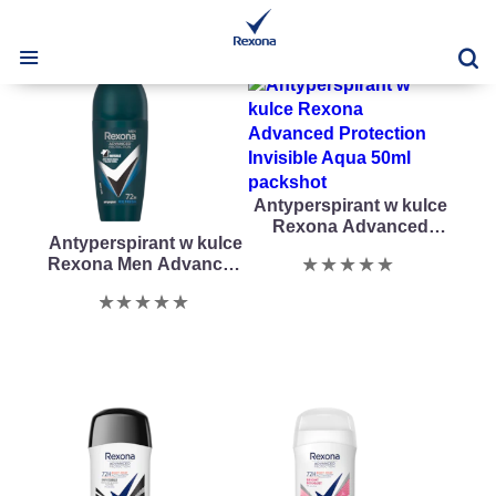
Zn
Antyperspirant w kulce
Rexona Advanced
Antyperspirant w kulce
Protection Invisible
Nie
Rexona Men Advanced
Aqua 50ml
Protection Invisible Ice
przesłano
Nie
50ml
żadnych
przesłano
ocen
żadnych
dla
ocen
tego
dla
obiektu
tego
product
obiektu