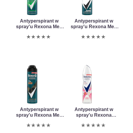
product
product
Antyperspirant w
Antyperspirant w
spray'u Rexona Men
spray'u Rexona Men
Advanced Protection
Advanced Protection
Nie
Nie
Quantum Dry 150ml
Invisible Black & White
przesłano
przesłano
150ml
żadnych
żadnych
ocen
ocen
dla
dla
tego
tego
obiektu
obiektu
product
product
Antyperspirant w
Antyperspirant w
spray'u Rexona Men
spray'u Rexona
Advanced Protection
Advanced Protection
Nie
Nie
Sport Cool 150ml
Bright Bouquet 150ml
przesłano
przesłano