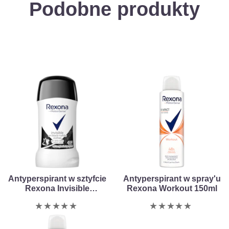
Podobne produkty
Antyperspirant w sztyfcie
Antyperspirant w spray'u
Rexona Invisible
Rexona Workout 150ml
Black+White 40ml
Nie
Nie
przesłano
przesłano