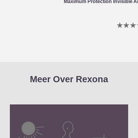
Maximum Protection Invisible A
G
b
i
v
d
p
Meer Over Rexona