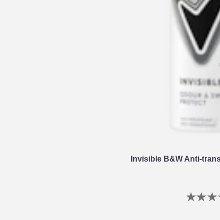
Invisible B&W Anti-tran
G
b
i