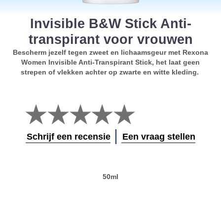
Invisible B&W Stick Anti-
transpirant voor vrouwen
Bescherm jezelf tegen zweet en lichaamsgeur met Rexona
Women Invisible Anti-Transpirant Stick, het laat geen
strepen of vlekken achter op zwarte en witte kleding.
Geen
beoordelingen
ingediend
voor
Schrijf een recensie
Een vraag stellen
deze
product
50ml