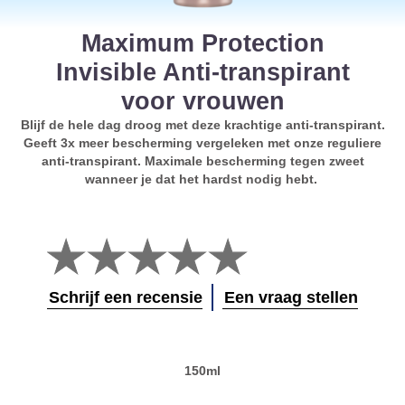
Maximum Protection
Invisible Anti-transpirant
voor vrouwen
Blijf de hele dag droog met deze krachtige anti-transpirant.
Geeft 3x meer bescherming vergeleken met onze reguliere
anti-transpirant. Maximale bescherming tegen zweet
wanneer je dat het hardst nodig hebt.
Geen
beoordelingen
ingediend
voor
Schrijf een recensie
Een vraag stellen
deze
product
150ml