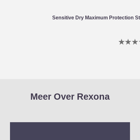
Sensitive Dry Maximum Protection St
G
b
i
v
d
p
Meer Over Rexona