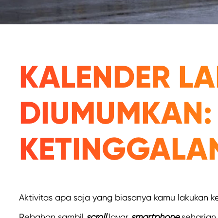
KALENDER LA
DIUMUMKAN:
KETINGGALA
Aktivitas apa saja yang biasanya kamu lakukan 
Rebahan sambil
scroll
layar
smartphone
seharia