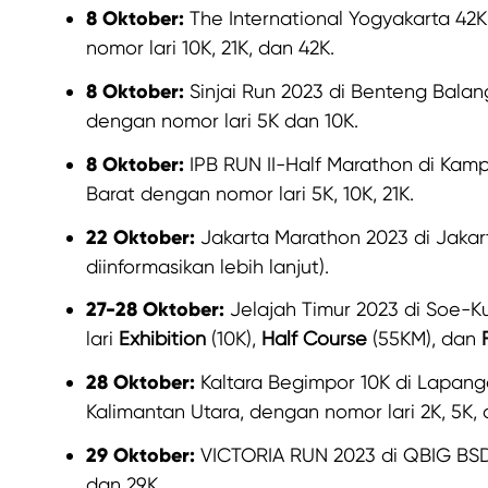
8 Oktober:
The International Yogyakarta 42
nomor lari 10K, 21K, dan 42K.
8 Oktober:
Sinjai Run 2023 di Benteng Balang
dengan nomor lari 5K dan 10K.
8 Oktober:
IPB RUN II-Half Marathon di Kam
Barat dengan nomor lari 5K, 10K, 21K.
22 Oktober:
Jakarta Marathon 2023 di Jakart
diinformasikan lebih lanjut).
27-28 Oktober:
Jelajah Timur 2023 di Soe-
lari
Exhibition
(10K),
Half Course
(55KM), dan
28 Oktober:
Kaltara Begimpor 10K di Lapanga
Kalimantan Utara, dengan nomor lari 2K, 5K, 
29 Oktober:
VICTORIA RUN 2023 di QBIG BSD 
dan 29K.