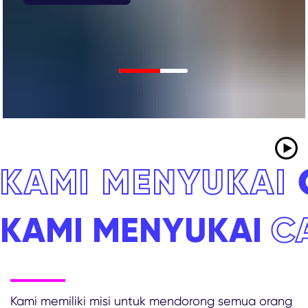
KAMI MENYUKAI
KAMI MENYUKAI
C
Kami memiliki misi untuk mendorong semua orang