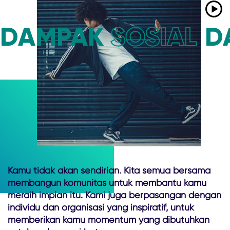
DAMPAK
SOSIAL
D
Kamu tidak akan sendirian. Kita semua bersama
membangun komunitas untuk membantu kamu
meraih impian itu. Kami juga berpasangan dengan
individu dan organisasi yang inspiratif, untuk
memberikan kamu momentum yang dibutuhkan