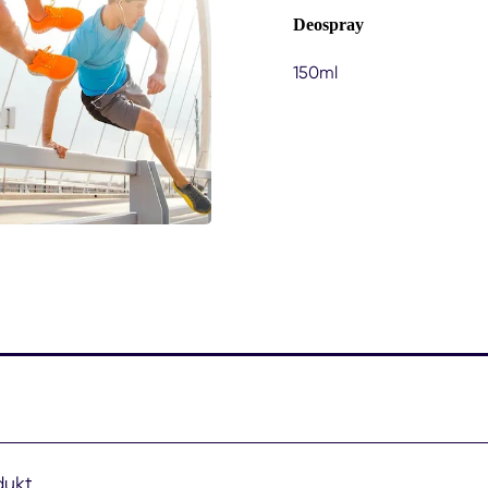
Deospray
150ml
dukt