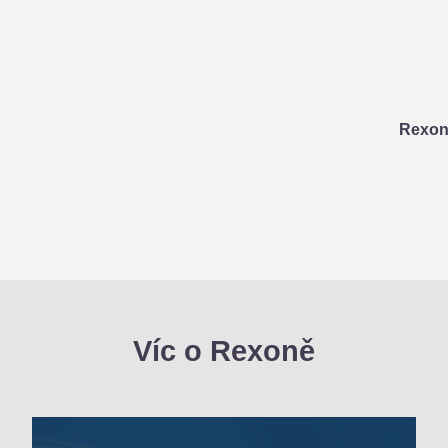
Rexona
Víc o Rexoně