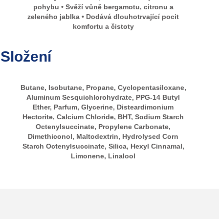
pohybu • Svěží vůně bergamotu, citronu a
zeleného jablka • Dodává dlouhotrvající pocit
komfortu a čistoty
Složení
Butane, Isobutane, Propane, Cyclopentasiloxane,
Aluminum Sesquichlorohydrate, PPG-14 Butyl
Ether, Parfum, Glycerine, Disteardimonium
Hectorite, Calcium Chloride, BHT, Sodium Starch
Octenylsuccinate, Propylene Carbonate,
Dimethiconol, Maltodextrin, Hydrolysed Corn
Starch Octenylsuccinate, Silica, Hexyl Cinnamal,
Limonene, Linalool