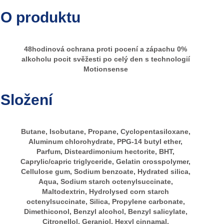
O produktu
48hodinová ochrana proti pocení a zápachu 0%
alkoholu pocit svěžesti po celý den s technologií
Motionsense
Složení
Butane, Isobutane, Propane, Cyclopentasiloxane,
Aluminum chlorohydrate, PPG-14 butyl ether,
Parfum, Disteardimonium hectorite, BHT,
Caprylic/capric triglyceride, Gelatin crosspolymer,
Cellulose gum, Sodium benzoate, Hydrated silica,
Aqua, Sodium starch octenylsuccinate,
Maltodextrin, Hydrolysed corn starch
octenylsuccinate, Silica, Propylene carbonate,
Dimethiconol, Benzyl alcohol, Benzyl salicylate,
Citronellol, Geraniol, Hexyl cinnamal,