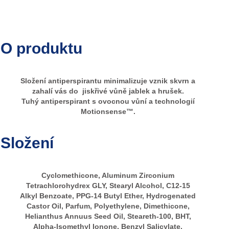
O produktu
Složení antiperspirantu minimalizuje vznik skvrn a
zahalí vás do jiskřivé vůně jablek a hrušek.
Tuhý antiperspirant s ovocnou vůní a technologií
Motionsense™.
Složení
Cyclomethicone, Aluminum Zirconium
Tetrachlorohydrex GLY, Stearyl Alcohol, C12-15
Alkyl Benzoate, PPG-14 Butyl Ether, Hydrogenated
Castor Oil, Parfum, Polyethylene, Dimethicone,
Helianthus Annuus Seed Oil, Steareth-100, BHT,
Alpha-Isomethyl Ionone, Benzyl Salicylate,