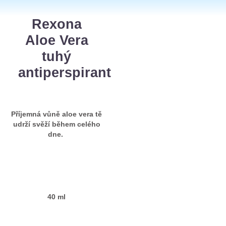
Rexona
Aloe Vera
tuhý
antiperspirant
Příjemná vůně aloe vera tě
udrží svěží během celého
dne.
40 ml