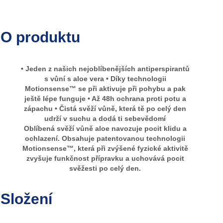
O produktu
• Jeden z našich nejoblíbenějších antiperspirantů
s vůní s aloe vera • Díky technologii
Motionsense™ se při aktivuje při pohybu a pak
ještě lépe funguje • Až 48h ochrana proti potu a
zápachu • Čistá svěží vůně, která tě po celý den
udrží v suchu a dodá ti sebevědomí
Oblíbená svěží vůně aloe navozuje pocit klidu a
ochlazení. Obsahuje patentovanou technologii
Motionsense™, která při zvýšené fyzické aktivitě
zvyšuje funkčnost přípravku a uchovává pocit
svěžesti po celý den.
Složení