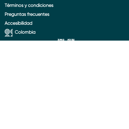
Términos y condiciones
Preguntas frecuentes
Accesibilidad
Colombia
© 2026 Unilever
Este sitio web está dirigido a los consumidores de la
República de Colombia. Este sitio web no está
dirigido a consumidores de otros países.