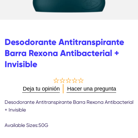
Desodorante Antitranspirante
Barra Rexona Antibacterial +
Invisible
No
Deja tu opinión
Hacer una pregunta
se
han
Desodorante Antitranspirante Barra Rexona Antibacterial
enviado
+ Invisible
calificaciones
para
este
Available Sizes:50G
product