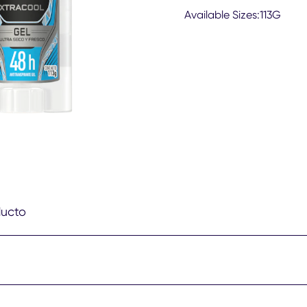
par
Available Sizes:113G
este
pro
ducto