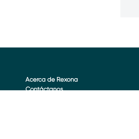
Acerca de Rexona
Contáctanos
Mapa del sitio
Aviso de privacidad
Aviso de cookies
Gestionar Preferencias
Términos y condiciones