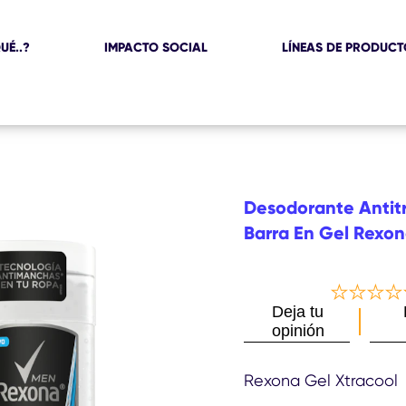
UÉ..?
IMPACTO SOCIAL
LÍNEAS DE PRODUC
Desodorante Antit
Barra En Gel Rexon
Deja tu
No
opinión
se
han
env
Rexona Gel Xtracool
cali