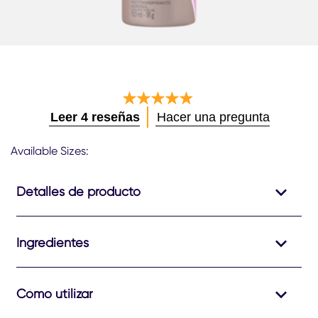
La
Leer 4 reseñas
Hacer una pregunta
calificación
promedio
Available Sizes:
de
este
REXONA
Detalles de producto
Clinical
DESODORANTE
Antitranspirante
Ingredientes
150ml
es
4.8
de
Cómo utilizar
5
de