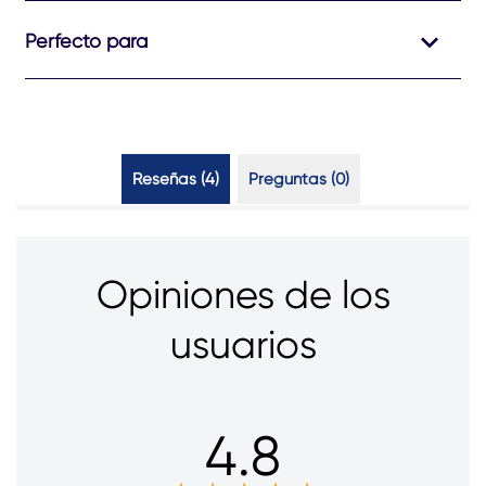
4
calificaciones.
Perfecto para
Reseñas (4)
Preguntas (0)
Opiniones de los
usuarios
4.8