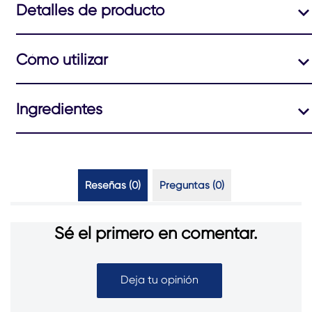
para
Detalles de producto
este
product
Cómo utilizar
Ingredientes
Reseñas (0)
Preguntas (0)
Sé el primero en comentar.
Deja tu opinión