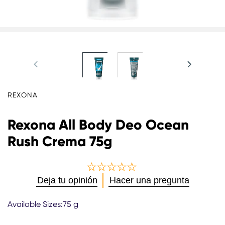
REXONA
Rexona All Body Deo Ocean
Rush Crema 75g
No
Deja tu opinión
Hacer una pregunta
se
han
Available Sizes:75 g
enviado
calificaciones