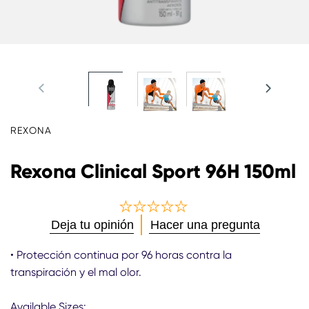
REXONA
Rexona Clinical Sport 96H 150ml
No
Deja tu opinión
Hacer una pregunta
se
han
• Protección continua por 96 horas contra la
enviado
transpiración y el mal olor.
calificaciones
para
este
Available Sizes: