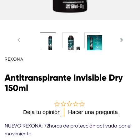
REXONA
Antitranspirante Invisible Dry
150ml
No
Deja tu opinión
Hacer una pregunta
se
han
NUEVO REXONA: 72horas de protección activada por el
enviado
movimiento
calificaciones