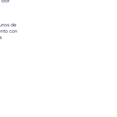
 olor
gunos de
ento con
s