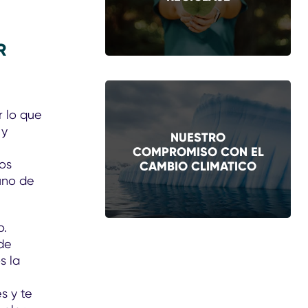
R
 lo que
 y
NUESTRO
COMPROMISO CON EL
ros
CAMBIO CLIMATICO
uno de
o.
de
s la
s y te