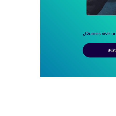
¿Queres vivir 
¡Part