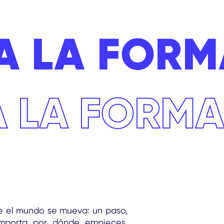
A LA FORM
A LA FORM
e el mundo se mueva: un paso,
 importa por dónde empieces.