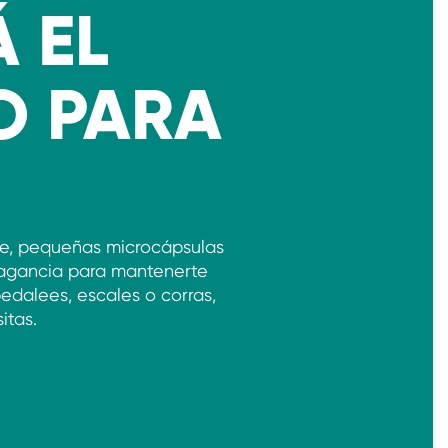
 EL
O PARA
e, pequeñas microcápsulas
fragancia para mantenerte
pedalees, escales o corras,
itas.
 PRODUCTO PARA VOS