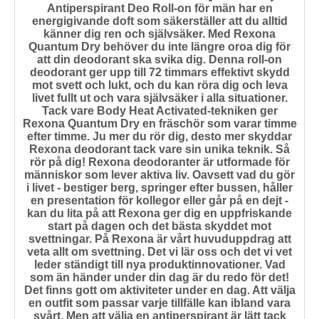
Antiperspirant Deo Roll-on för män har en
energigivande doft som säkerställer att du alltid
känner dig ren och självsäker. Med Rexona
Quantum Dry behöver du inte längre oroa dig för
att din deodorant ska svika dig. Denna roll-on
deodorant ger upp till 72 timmars effektivt skydd
mot svett och lukt, och du kan röra dig och leva
livet fullt ut och vara självsäker i alla situationer.
Tack vare Body Heat Activated-tekniken ger
Rexona Quantum Dry en fräschör som varar timme
efter timme. Ju mer du rör dig, desto mer skyddar
Rexona deodorant tack vare sin unika teknik. Så
rör på dig! Rexona deodoranter är utformade för
människor som lever aktiva liv. Oavsett vad du gör
i livet - bestiger berg, springer efter bussen, håller
en presentation för kollegor eller går på en dejt -
kan du lita på att Rexona ger dig en uppfriskande
start på dagen och det bästa skyddet mot
svettningar. På Rexona är vårt huvuduppdrag att
veta allt om svettning. Det vi lär oss och det vi vet
leder ständigt till nya produktinnovationer. Vad
som än händer under din dag är du redo för det!
Det finns gott om aktiviteter under en dag. Att välja
en outfit som passar varje tillfälle kan ibland vara
svårt. Men att välja en antiperspirant är lätt tack