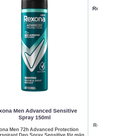
Rexona for Men
Clean Sce
xona Men Advanced Sensitive
Spray 150ml
Rexona Deo Max S
ona Men 72h Advanced Protection
rspirant Deo Spray Sensitive för män