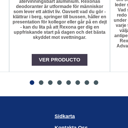
återvinningsbart aluminium. Rexonas
leder 
deodoranter är utformade för människor
Vad 
som lever ett aktivt liv. Oavsett vad du gör -
redo 
klättrar i berg, springer till bussen, håller en
under 
presentation för kollegor eller går på en dejt
varje 
- kan du lita på att Rexona ger dig en
välj
uppfriskande start på dagen och det bästa
antipe
skyddet mot svettningar.
Rex
Adva
VER PRODUCTO
Sidkarta
Kontakta Oss