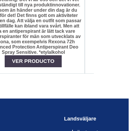
ständigt till nya produktinnovationer.
som än händer under din dag är du
för det! Det finns gott om aktiviteter
en dag. Att välja en outfit som passar
tillfälle kan ibland vara svårt. Men att
a en antiperspirant är lätt tack vare
rspiranter för män som utvecklats av
ona, som exempelvis Rexona 72h
nced Protection Antiperspirant Deo
Spray Sensitive. *etylalkohol
VER 
VER PRODUCTO
Landsväljare