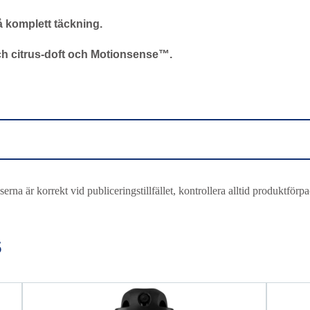
 komplett täckning.
ch citrus-doft och Motionsense™.
serna är korrekt vid publiceringstillfället, kontrollera alltid produktförp
s