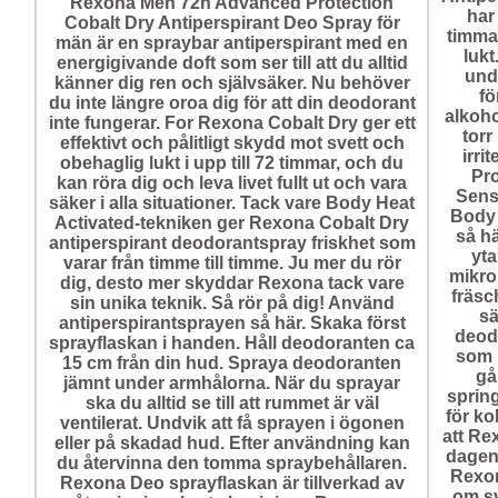
Rexona Men 72h Advanced Protection
har
Cobalt Dry Antiperspirant Deo Spray för
timma
män är en spraybar antiperspirant med en
lukt
energigivande doft som ser till att du alltid
und
känner dig ren och självsäker. Nu behöver
fö
du inte längre oroa dig för att din deodorant
alkoho
inte fungerar. For Rexona Cobalt Dry ger ett
torr
effektivt och pålitligt skydd mot svett och
irri
obehaglig lukt i upp till 72 timmar, och du
Pro
kan röra dig och leva livet fullt ut och vara
Sens
säker i alla situationer. Tack vare Body Heat
Body 
Activated-tekniken ger Rexona Cobalt Dry
så hä
antiperspirant deodorantspray friskhet som
yta
varar från timme till timme. Ju mer du rör
mikro
dig, desto mer skyddar Rexona tack vare
fräsc
sin unika teknik. Så rör på dig! Använd
sä
antiperspirantsprayen så här. Skaka först
deod
sprayflaskan i handen. Håll deodoranten ca
som l
15 cm från din hud. Spraya deodoranten
gå
jämnt under armhålorna. När du sprayar
spring
ska du alltid se till att rummet är väl
för ko
ventilerat. Undvik att få sprayen i ögonen
att Re
eller på skadad hud. Efter användning kan
dagen 
du återvinna den tomma spraybehållaren.
Rexon
Rexona Deo sprayflaskan är tillverkad av
om sv