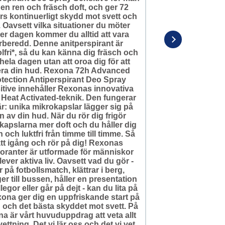
 en ren och fräsch doft, och ger 72
rs kontinuerligt skydd mot svett och
. Oavsett vilka situationer du möter
er dagen kommer du alltid att vara
rberedd. Denne anitperspirant är
lfri*, så du kan känna dig fräsch och
 hela dagen utan att oroa dig för att
tera din hud. Rexona 72h Advanced
tection Antiperspirant Deo Spray
itive innehåller Rexonas innovativa
Heat Activated-teknik. Den fungerar
r: unika mikrokapslar lägger sig på
n av din hud. När du rör dig frigör
kapslarna mer doft och du håller dig
h och luktfri från timme till timme. Så
tt igång och rör på dig! Rexonas
oranter är utformade för människor
ever aktiva liv. Oavsett vad du gör -
r på fotbollsmatch, klättrar i berg,
er till bussen, håller en presentation
llegor eller går på dejt - kan du lita på
xona ger dig en uppfriskande start på
och det bästa skyddet mot svett. På
a är vårt huvuduppdrag att veta allt
ettning. Det vi lär oss och det vi vet