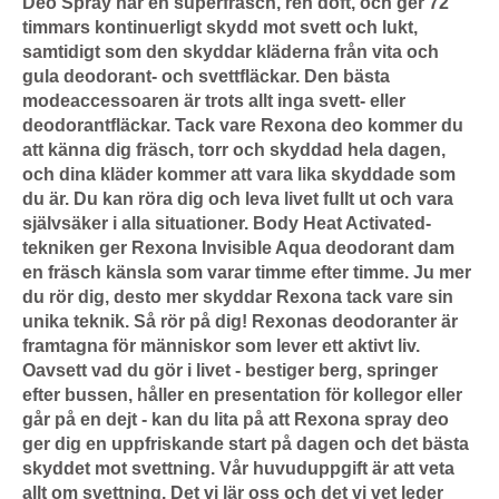
Deo Spray har en superfräsch, ren doft, och ger 72
timmars kontinuerligt skydd mot svett och lukt,
samtidigt som den skyddar kläderna från vita och
gula deodorant- och svettfläckar. Den bästa
modeaccessoaren är trots allt inga svett- eller
deodorantfläckar. Tack vare Rexona deo kommer du
att känna dig fräsch, torr och skyddad hela dagen,
och dina kläder kommer att vara lika skyddade som
du är. Du kan röra dig och leva livet fullt ut och vara
självsäker i alla situationer. Body Heat Activated-
tekniken ger Rexona Invisible Aqua deodorant dam
en fräsch känsla som varar timme efter timme. Ju mer
du rör dig, desto mer skyddar Rexona tack vare sin
unika teknik. Så rör på dig! Rexonas deodoranter är
framtagna för människor som lever ett aktivt liv.
Oavsett vad du gör i livet - bestiger berg, springer
efter bussen, håller en presentation för kollegor eller
går på en dejt - kan du lita på att Rexona spray deo
ger dig en uppfriskande start på dagen och det bästa
skyddet mot svettning. Vår huvuduppgift är att veta
allt om svettning. Det vi lär oss och det vi vet leder