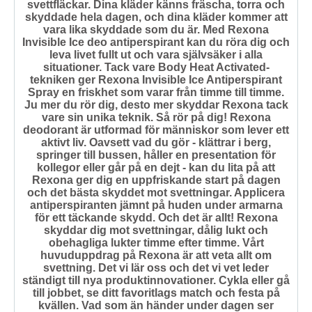
svettfläckar. Dina kläder känns fräscha, torra och
skyddade hela dagen, och dina kläder kommer att
vara lika skyddade som du är. Med Rexona
Invisible Ice deo antiperspirant kan du röra dig och
leva livet fullt ut och vara självsäker i alla
situationer. Tack vare Body Heat Activated-
tekniken ger Rexona Invisible Ice Antiperspirant
Spray en friskhet som varar från timme till timme.
Ju mer du rör dig, desto mer skyddar Rexona tack
vare sin unika teknik. Så rör på dig! Rexona
deodorant är utformad för människor som lever ett
aktivt liv. Oavsett vad du gör - klättrar i berg,
u
springer till bussen, håller en presentation för
kollegor eller går på en dejt - kan du lita på att
Rexona ger dig en uppfriskande start på dagen
och det bästa skyddet mot svettningar. Applicera
antiperspiranten jämnt på huden under armarna
för ett täckande skydd. Och det är allt! Rexona
skyddar dig mot svettningar, dålig lukt och
obehagliga lukter timme efter timme. Vårt
huvuduppdrag på Rexona är att veta allt om
svettning. Det vi lär oss och det vi vet leder
ständigt till nya produktinnovationer. Cykla eller gå
till jobbet, se ditt favoritlags match och festa på
kvällen. Vad som än händer under dagen ser