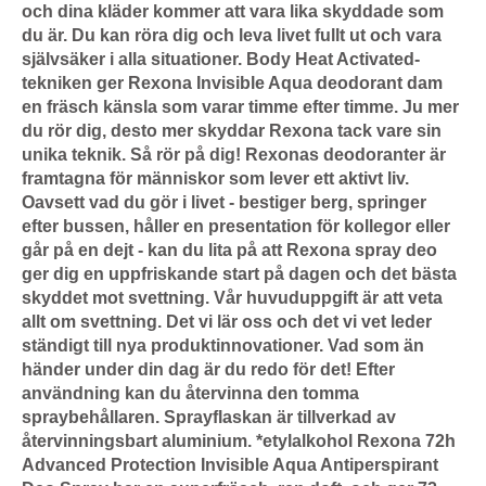
och dina kläder kommer att vara lika skyddade som
du är. Du kan röra dig och leva livet fullt ut och vara
självsäker i alla situationer. Body Heat Activated-
tekniken ger Rexona Invisible Aqua deodorant dam
en fräsch känsla som varar timme efter timme. Ju mer
du rör dig, desto mer skyddar Rexona tack vare sin
unika teknik. Så rör på dig! Rexonas deodoranter är
framtagna för människor som lever ett aktivt liv.
Oavsett vad du gör i livet - bestiger berg, springer
efter bussen, håller en presentation för kollegor eller
går på en dejt - kan du lita på att Rexona spray deo
ger dig en uppfriskande start på dagen och det bästa
skyddet mot svettning. Vår huvuduppgift är att veta
allt om svettning. Det vi lär oss och det vi vet leder
ständigt till nya produktinnovationer. Vad som än
händer under din dag är du redo för det! Efter
användning kan du återvinna den tomma
spraybehållaren. Sprayflaskan är tillverkad av
återvinningsbart aluminium. *etylalkohol Rexona 72h
Advanced Protection Invisible Aqua Antiperspirant