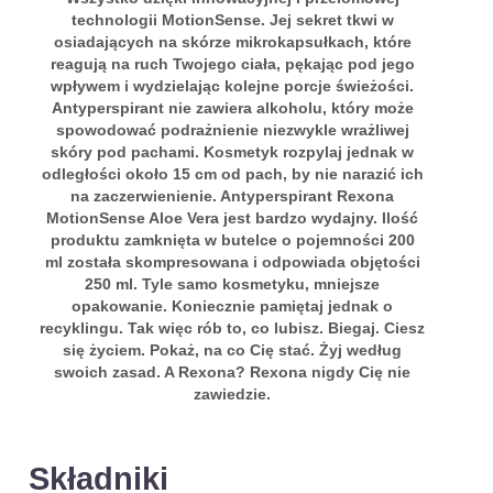
technologii MotionSense. Jej sekret tkwi w
osiadających na skórze mikrokapsułkach, które
reagują na ruch Twojego ciała, pękając pod jego
wpływem i wydzielając kolejne porcje świeżości.
Antyperspirant nie zawiera alkoholu, który może
spowodować podrażnienie niezwykle wrażliwej
skóry pod pachami. Kosmetyk rozpylaj jednak w
odległości około 15 cm od pach, by nie narazić ich
na zaczerwienienie. Antyperspirant Rexona
MotionSense Aloe Vera jest bardzo wydajny. Ilość
produktu zamknięta w butelce o pojemności 200
ml została skompresowana i odpowiada objętości
250 ml. Tyle samo kosmetyku, mniejsze
opakowanie. Koniecznie pamiętaj jednak o
recyklingu. Tak więc rób to, co lubisz. Biegaj. Ciesz
się życiem. Pokaż, na co Cię stać. Żyj według
swoich zasad. A Rexona? Rexona nigdy Cię nie
zawiedzie.
Składniki