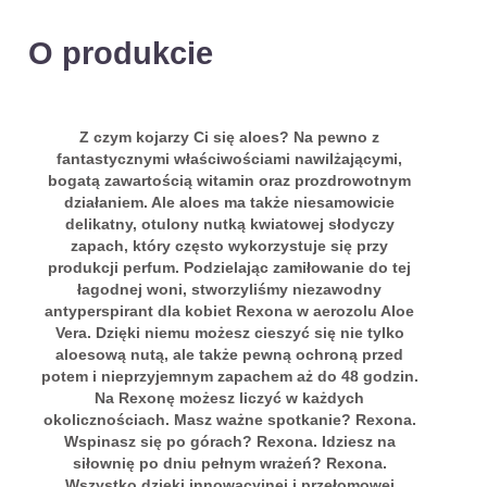
O produkcie
Z czym kojarzy Ci się aloes? Na pewno z
fantastycznymi właściwościami nawilżającymi,
bogatą zawartością witamin oraz prozdrowotnym
działaniem. Ale aloes ma także niesamowicie
delikatny, otulony nutką kwiatowej słodyczy
zapach, który często wykorzystuje się przy
produkcji perfum. Podzielając zamiłowanie do tej
łagodnej woni, stworzyliśmy niezawodny
antyperspirant dla kobiet Rexona w aerozolu Aloe
Vera. Dzięki niemu możesz cieszyć się nie tylko
aloesową nutą, ale także pewną ochroną przed
potem i nieprzyjemnym zapachem aż do 48 godzin.
Na Rexonę możesz liczyć w każdych
okolicznościach. Masz ważne spotkanie? Rexona.
Wspinasz się po górach? Rexona. Idziesz na
siłownię po dniu pełnym wrażeń? Rexona.
Wszystko dzięki innowacyjnej i przełomowej