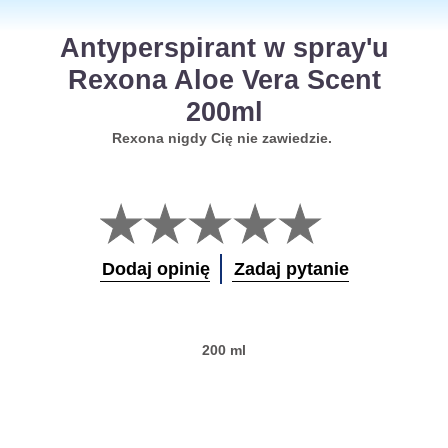
Antyperspirant w spray'u
Rexona Aloe Vera Scent
200ml
Rexona nigdy Cię nie zawiedzie.
Nie
przesłano
żadnych
ocen
Dodaj opinię
Zadaj pytanie
dla
tego
obiektu
product
200 ml